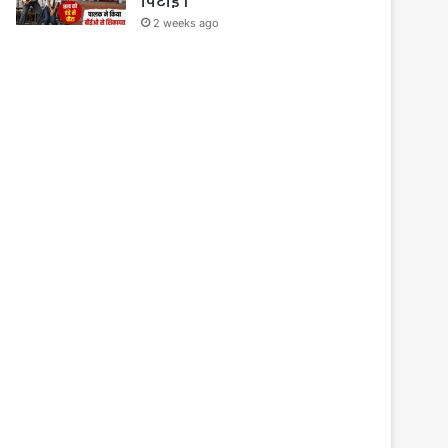
पिटाई ।
2 weeks ago