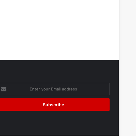
nter
our
mail
ddress