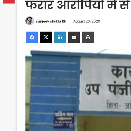
फरार आरोपियों में 
Send
sanjeev shukla
August 26, 2020
an
Facebook
X
LinkedIn
Share via Email
Print
email