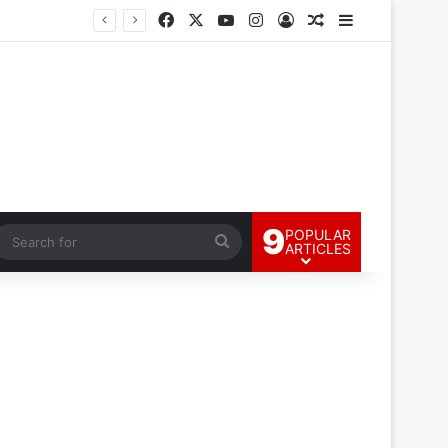
Facebook
X
YouTube
Instagram
Log In
Random Article
Sidebar
9
POPULAR
andom Article
Search
ARTICLES
for