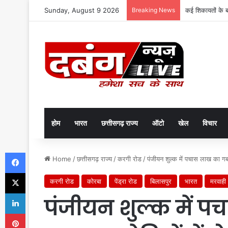
Sunday, August 9 2026
Breaking News
कई शिकायतों के 
होम
भारत
छत्तीसगढ़ राज्य
ऑटो
खेल
विचार
Facebook
Home
/
छत्तीसगढ़ राज्य
/
करगी रोड
/
पंजीयन शुल्क में पचास लाख का ग
X
करगी रोड
कोरबा
पेंड्रा रोड
बिलासपुर
भारत
मरवाही
LinkedIn
पंजीयन शुल्क में 
Pinterest