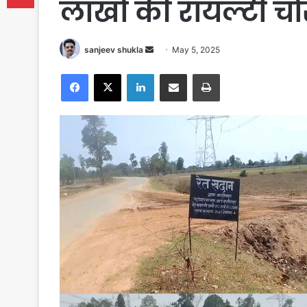
लाखों की रायल्टी चोर
Send
sanjeev shukla
May 5, 2025
an
Facebook
X
LinkedIn
Share via Email
Print
email