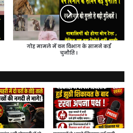
में
वन
विभाग
के
सामने
कई
चुनौति
गोह मामले में वन विभाग के सामने कई
।
चुनौति ।