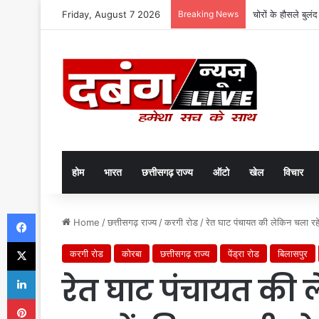
Friday, August 7 2026
Breaking News
चोरों के हौसले बुलं
होम
भारत
छत्तीसगढ़ राज्य
ऑटो
खेल
विचार
Facebook
Home
/
छत्तीसगढ़ राज्य
/
करगी रोड
/
रेत घाट पंचायत की लेकिन चला रहे
X
करगी रोड
कोरबा
छत्तीसगढ़ राज्य
पेंड्रा रोड
बिलासपुर
LinkedIn
रेत घाट पंचायत की ल
Pinterest