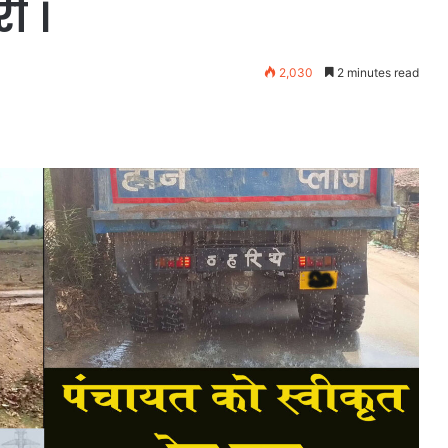
ी ।
2,030
2 minutes read