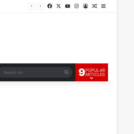
Facebook
X
YouTube
Instagram
Log In
Random Article
Sidebar
9
POPULAR
andom Article
Search
ARTICLES
for