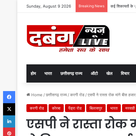
Sunday, August 9 2026
Breaking News
कई शिकायतों के 
होम
भारत
छत्तीसगढ़ राज्य
ऑटो
खेल
विचार
Facebook
Home
/
छत्तीसगढ़ राज्य
/
करगी रोड
/
एसपी ने रास्ता रोक मांगे बीस हजा
X
करगी रोड
कोरबा
पेंड्रा रोड
बिलासपुर
भारत
मरवाही
LinkedIn
एसपी ने रास्ता रोक 
Pinterest