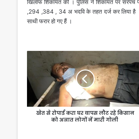
खिलाफ शिकायत की । पुलिस ने शिकायत पर सरपंच 
,294 ,384 , 34 अ भदवि के तहत दर्ज कर लिया है ।
साथी फरार हो गए हैं ।
खेत
से
रोपाई
करा
घर
वापस
लौट
रहे
किसान
खेत से रोपाई करा घर वापस लौट रहे किसान
को
अञात
को अञात लोगों नें मारी गोली
लोगों
नें
मारी