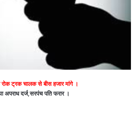
 रोक ट्रक चालक से बीस हजार मांगे ।
या अपराध दर्ज,सरपंच पति फरार ।