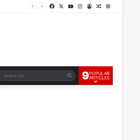
Facebook
X
YouTube
Instagram
Log In
Random Article
Sidebar
9
POPULAR
andom Article
Search
ARTICLES
for