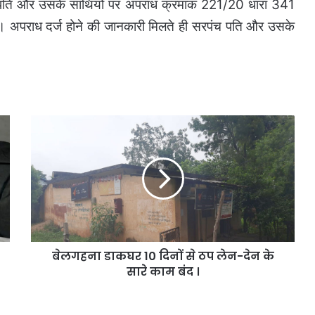
पति और उसके साथियों पर अपराध क्रमांक 221/20 धारा 341
 अपराध दर्ज होने की जानकारी मिलते ही सरपंच पति और उसके
बेलगहना
डाकघर
10
दिनों
से
ठप
लेन-
देन
के
बेलगहना डाकघर 10 दिनों से ठप लेन-देन के
सारे
काम
सारे काम बंद ।
बंद
।