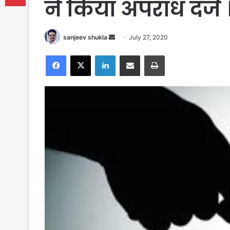
ने किया अपराध दर्ज 
Send
sanjeev shukla
July 27, 2020
an
Facebook
X
LinkedIn
Share via Email
Print
email