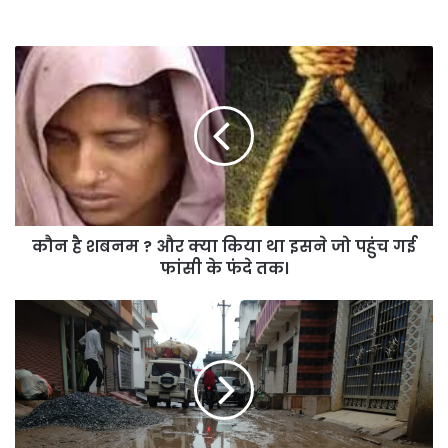
कौन
है
शबनम
?
और
क्या
किया
था
इसने
कौन है शबनम ? और क्या किया था इसने जो पहुंच गई
जो
पहुंच
फांसी के फंदे तक।
गई
फांसी
पंडरिया
के
को
फंदे
गर्त
तक।
में
डूबोने
में
लगे