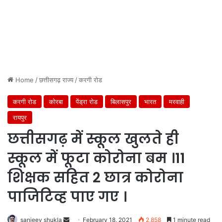
Home
/
छत्तीसगढ़ राज्य
/
करगी रोड
करगी रोड
कोरबा
पेंड्रा रोड
बिलासपुर
भारत
मरवाही
रायपुर
छत्तीसगढ़ में स्कूल खुलते ही
स्कूल में फूटा कोरोना बम ।11
शिक्षक सहित 2 छात्र कोरोना
पाजिटिव्ह पाए गए ।
Send
sanjeev shukla
February 18, 2021
2,858
1 minute read