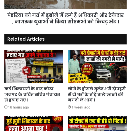
हैं
अधिकारी
पंडरिया को गर्त में डूबोने में लगे हैं अधिकारी और ठेकेदार
और
ठेकेदार
, जागरूक युवाओं ने किया सीएमओ को किचड़ भेंट ।
,
जागरूक
Related Articles
युवाओं
ने
किया
सीएमओ
को
किचड़
भेंट
।
कई शिकायतों के बाद कोटा
चोरों के हौसले बुलंद भरी दोपहरी
जनपद के चर्चित सचिव पंचायत
में दो घरों के तोड़े ताले लाखों की
से हटाए गए ।
नगदी ले भागे ।
16 hours ago
1 week ago