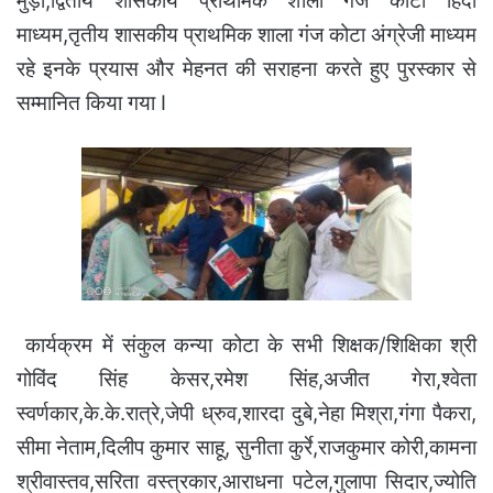
मुड़ा,द्वितीय शासकीय प्राथमिक शाला गंज कोटा हिंदी
माध्यम,तृतीय शासकीय प्राथमिक शाला गंज कोटा अंग्रेजी माध्यम
रहे इनके प्रयास और मेहनत की सराहना करते हुए पुरस्कार से
सम्मानित किया गया I
कार्यक्रम में संकुल कन्या कोटा के सभी शिक्षक/शिक्षिका श्री
गोविंद सिंह केसर,रमेश सिंह,अजीत गेरा,श्वेता
स्वर्णकार,के.के.रात्रे,जेपी ध्रुव,शारदा दुबे,नेहा मिश्रा,गंगा पैकरा,
सीमा नेताम,दिलीप कुमार साहू, सुनीता कुर्रे,राजकुमार कोरी,कामना
श्रीवास्तव,सरिता वस्त्रकार,आराधना पटेल,गुलापा सिदार,ज्योति