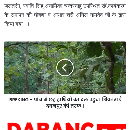
जलतरंग, स्वाति सिंह,अनामिका चन्द्रनाहू उपस्थित रहें,कार्यक्रम
के समापन की घोषणा व आभार श्री अनिल नामदेव जी के द्वारा
किया गया।।
BREKING
-
पांच
से
छह
हाथियों
का
दल
पहुंचा
BREKING - पांच से छह हाथियों का दल पहुंचा शिवतराई
शिवतराई
दवनपुर
दवनपुर की तरफ ।
की
तरफ
SCHOOL
।
EDUCATION-