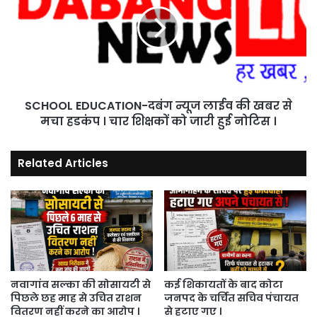
दबंग
न्यूज
लाईव
की
खबर
से
मचा
SCHOOL EDUCATION-दबंग न्यूज लाईव की खबर से
हडकंप
।
मचा हडकंप । चार शिक्षकों को जारी हुई नोटिस ।
चार
शिक्षकों
Related Articles
को
जारी
हुई
नोटिस
।
नवागांव सल्का की सोसायटी से
कई शिकायतों के बाद कोटा
पिछले छह माह से उचित राशन
जनपद के चर्चित सचिव पंचायत
वितरण नहीं करने का आरोप ।
से हटाए गए ।