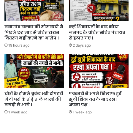
-बैल
लावारिश
हालत
में
मरे
नवागांव सल्का की सोसायटी से
कई शिकायतों के बाद कोटा
पिछले छह माह से उचित राशन
जनपद के चर्चित सचिव पंचायत
पड़े
वितरण नहीं करने का आरोप ।
से हटाए गए ।
मिले
।
19 hours ago
2 days ago
चोरों के हौसले बुलंद भरी दोपहरी
पत्रकारों ने अपने खिलाफ हुई
में दो घरों के तोड़े ताले लाखों की
झुठी शिकायत के बाद रखा
नगदी ले भागे ।
अपना पक्ष ।
1 week ago
1 week ago