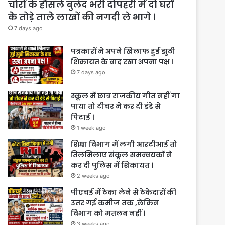
चोरों के हौसले बुलंद भरी दोपहरी में दो घरों
के तोड़े ताले लाखों की नगदी ले भागे ।
7 days ago
पत्रकारों ने अपने खिलाफ हुई झुठी
शिकायत के बाद रखा अपना पक्ष ।
7 days ago
स्कूल में छात्र राजकीय गीत नहीं गा
पाया तो टीचर ने कर दी डंडे से
पिटाई ।
1 week ago
शिक्षा विभाग में लगी आरटीआई तो
तिलमिलाए संकूल समन्वयकों ने
कर दी पुलिस में शिकायत ।
2 weeks ago
पीएचई में ठेका लेने से ठेकेदारों की
उतर गई कमीज तक ,लेकिन
विभाग को मतलब नहीं ।
3 weeks ago