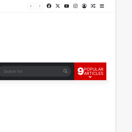
Facebook
X
YouTube
Instagram
Log In
Random Article
Sidebar
9
POPULAR
andom Article
Search
ARTICLES
for