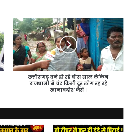
छत्तीसगढ़
बने
हो
रहे
बीस
साल
लेकिन
राजधानी
से
छत्तीसगढ़ बने हो रहे बीस साल लेकिन
चंद
किमी
राजधानी से चंद किमी दूर लोग रह रहे
दूर
खानाबदोश जैसे ।
लोग
रह
रहे
खानाबदोश
जैसे
।