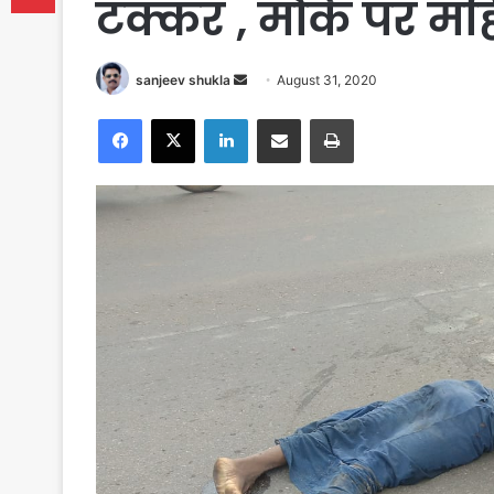
टक्कर , मौके पर मह
Send
sanjeev shukla
August 31, 2020
an
Facebook
X
LinkedIn
Share via Email
Print
email