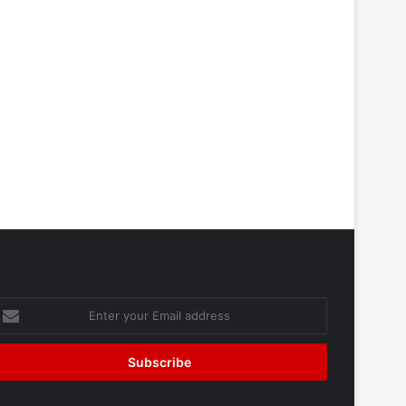
nter
our
mail
ddress