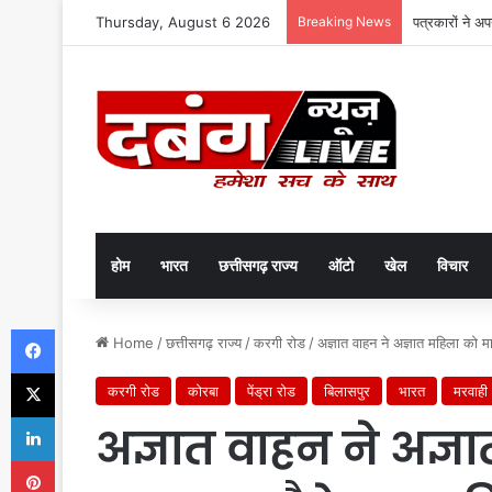
Thursday, August 6 2026
Breaking News
पत्रकारों ने अ
होम
भारत
छत्तीसगढ़ राज्य
ऑटो
खेल
विचार
Facebook
Home
/
छत्तीसगढ़ राज्य
/
करगी रोड
/
अज्ञात वाहन ने अज्ञात महिला को 
X
करगी रोड
कोरबा
पेंड्रा रोड
बिलासपुर
भारत
मरवाही
LinkedIn
अज्ञात वाहन ने अज्ञ
Pinterest