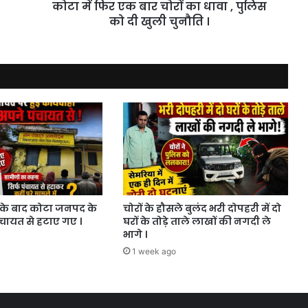
कोटा में फिर एक बार चोरों का धावा , पुलिस
पुलिस
को
को दी खुली चुनौति ।
दी
खुली
चुनौति
।
के बाद कोटा जनपद के
चोरों के हौसले बुलंद भरी दोपहरी में दो
ंचायत से हटाए गए ।
घरों के तोड़े ताले लाखों की नगदी ले
भागे ।
1 week ago