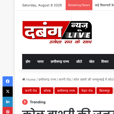
Saturday, August 8 2026
Breaking News
कई शिकायतों के
होम
भारत
छत्तीसगढ़ राज्य
ऑटो
खेल
विचार
Facebook
Home
/
छत्तीसगढ़ राज्य
/
करगी रोड
/
कोल वाशरी की जनसुनवाई में कोटा
X
करगी रोड
कोरबा
छत्तीसगढ़ राज्य
पेंड्रा रोड
बिलासपुर
LinkedIn
Trending
Pinterest