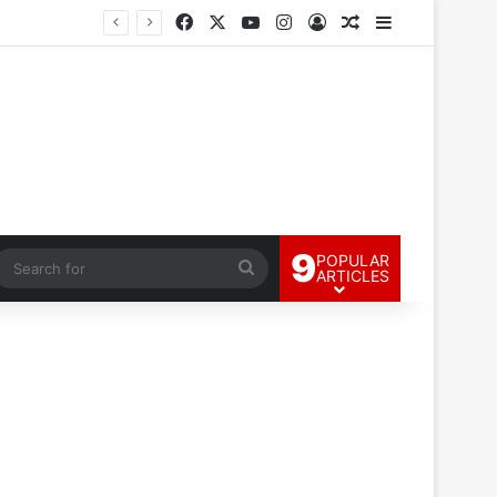
Facebook
X
YouTube
Instagram
Log In
Random Article
Sidebar
9
POPULAR
andom Article
Search
ARTICLES
for