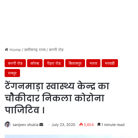
Home
/
छत्तीसगढ़ राज्य
/
करगी रोड
करगी रोड
कोरबा
पेंड्रा रोड
बिलासपुर
भारत
मरवाही
रायपुर
टेंगनमाड़ा स्वास्थ्य केन्द्र का
चोैकीदार निकला कोरोना
पाजिटिव ।
Send
sanjeev shukla
July 23, 2020
5,604
1 minute read
an