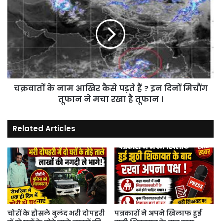
के
नाम
आखिर
कैसे
पड़ते
हैं
?
इन
चक्रवातों के नाम आखिर कैसे पड़ते हैं ? इन दिनों मिचौंग
दिनों
मिचौंग
तूफान ने मचा रखा है तूफान ।
तूफान
ने
Related Articles
मचा
रखा
है
तूफान
।
चोरों के हौसले बुलंद भरी दोपहरी
पत्रकारों ने अपने खिलाफ हुई