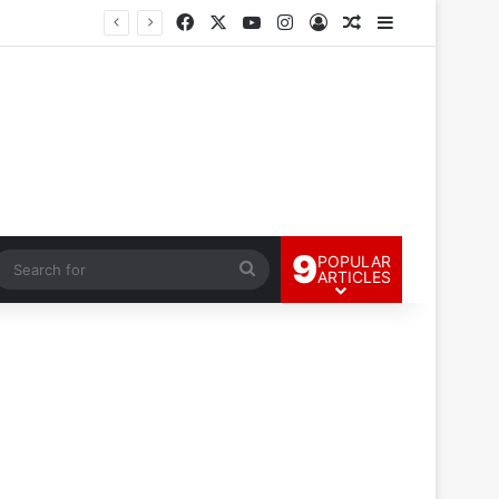
Facebook
X
YouTube
Instagram
Log In
Random Article
Sidebar
9
POPULAR
andom Article
Search
ARTICLES
for