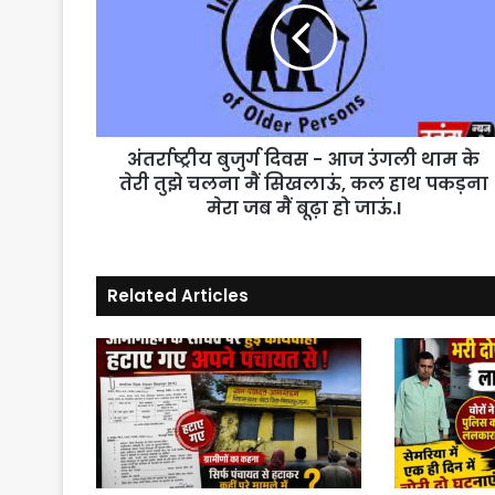
-
आज
उंगली
थाम
के
तेरी
अंतर्राष्ट्रीय बुजुर्ग दिवस - आज उंगली थाम के
तुझे
चलना
तेरी तुझे चलना मैं सिखलाऊं, कल हाथ पकड़ना
मैं
मेरा जब मैं बूढ़ा हो जाऊं.I
सिखलाऊं,
कल
हाथ
Related Articles
पकड़ना
मेरा
जब
मैं
बूढ़ा
हो
जाऊं.I