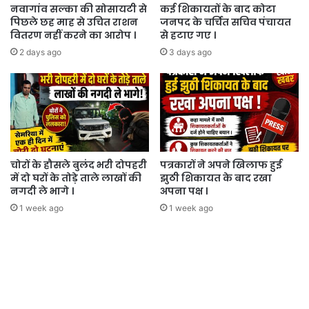
की
नवागांव सल्का की सोसायटी से
कई शिकायतों के बाद कोटा
पिछले छह माह से उचित राशन
जनपद के चर्चित सचिव पंचायत
याद
वितरण नहीं करने का आरोप ।
से हटाए गए ।
में
प्रदान
2 days ago
3 days ago
किया
।
चोरों के हौसले बुलंद भरी दोपहरी
पत्रकारों ने अपने खिलाफ हुई
में दो घरों के तोड़े ताले लाखों की
झुठी शिकायत के बाद रखा
नगदी ले भागे ।
अपना पक्ष ।
1 week ago
1 week ago