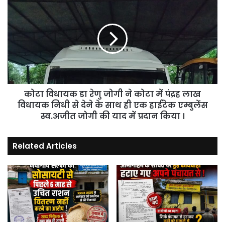
ही
विधायक
परिवार
डा
के
रेणु
तीन
जोगी
लोगों
ने
की
कोटा
आकस्मिक
में
मौत
पंद्रह
।
कोटा विधायक डा रेणु जोगी ने कोटा में पंद्रह लाख
लाख
विधायक
विधायक निधी से देने के साथ ही एक हाईटेक एम्बुलेंस
निधी
स्व.अजीत जोगी की याद में प्रदान किया ।
से
देने
Related Articles
के
साथ
ही
एक
हाईटेक
एम्बुलेंस
स्व.अजीत
जोगी