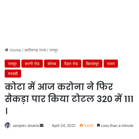
Home
/
छत्तीसगढ़ राज्य
/
रायपुर
रायपुर
करगी रोड
कोरबा
पेंड्रा रोड
बिलासपुर
भारत
मरवाही
कोटा में आज करोना ने फिर
सैकड़ा पार किया टोटल 320 में 111
।
Send
sanjeev shukla
April 24, 2021
1,426
Less than a minute
an