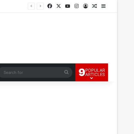
Facebook
X
YouTube
Instagram
Log In
Random Article
Sidebar
9
POPULAR
andom Article
Search
ARTICLES
for