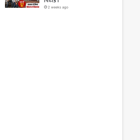
पिटाई ।
2 weeks ago