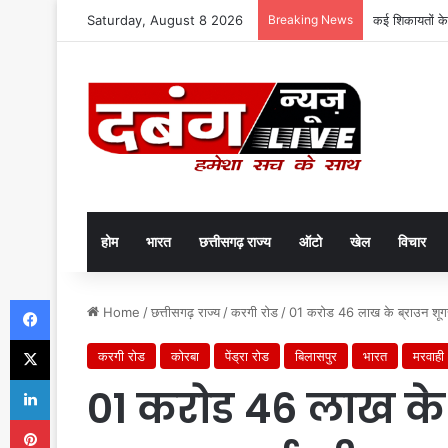
Saturday, August 8 2026
Breaking News
कई शिकायतों के
होम
भारत
छत्तीसगढ़ राज्य
ऑटो
खेल
विचार
Facebook
Home
/
छत्तीसगढ़ राज्य
/
करगी रोड
/
01 करोड 46 लाख के ब्राउन शूगर (
X
करगी रोड
कोरबा
पेंड्रा रोड
बिलासपुर
भारत
मरवाही
LinkedIn
01 करोड 46 लाख के ब
Pinterest