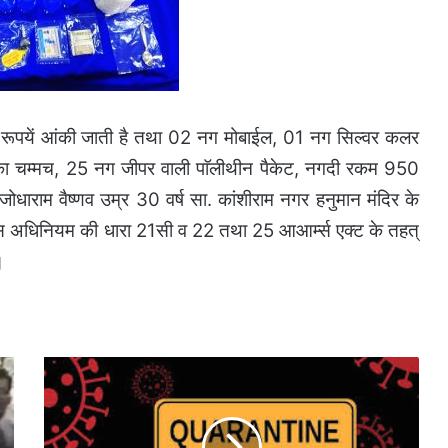
0 रूपयें आंकी जाती है तथा 02 नग मोबाईल, 01 नग सिल्वर कलर
का चम्मच, 25 नग जीपर वाली पाॅलीथीन पैकेट, नगदी रकम 950
ोधाराम वैष्णव उम्र 30 वर्ष सा. कांशीराम नगर हनुमान मंदिर के
स अधिनियम की धारा 21सी व 22 तथा 25 आआर्म्स एक्ट के तहत्
ै।
या
तो
बंद
कर