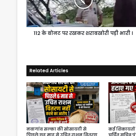
रखकर
शराबखोरी
पड़ी
भारी
।
112 के बोनट पर रखकर शराबखोरी पड़ी भारी ।
Related Articles
नवागांव सल्का की सोसायटी से
कई शिकायतों 
पिछले छह माह से उचित राशन वितरण
चर्चित सचिव प