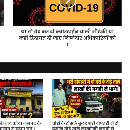
दो
क्वांरटाईन
वाली
नौटंकी
या
या तो बंद कर दो क्वांरटाईन वाली नौटंकी या
कड़ी
हिदायत
कड़ी हिदायत दी जाए जिम्मेदार अधिकारियों को
दी
।
जाए
जिम्मेदार
अधिकारियों
को
।
के बाद कोटा जनपद के
चोरों के हौसले बुलंद भरी दोपहरी में दो
ंचायत से हटाए गए ।
घरों के तोड़े ताले लाखों की नगदी ले