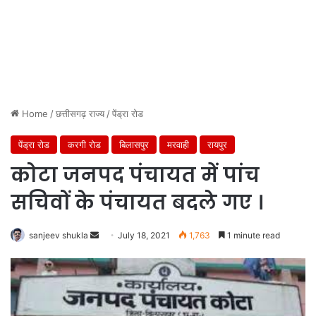
Home
/
छत्तीसगढ़ राज्य
/
पेंड्रा रोड
पेंड्रा रोड
करगी रोड
बिलासपुर
मरवाही
रायपुर
कोटा जनपद पंचायत में पांच
सचिवों के पंचायत बदले गए ।
Send
sanjeev shukla
July 18, 2021
1,763
1 minute read
an
email