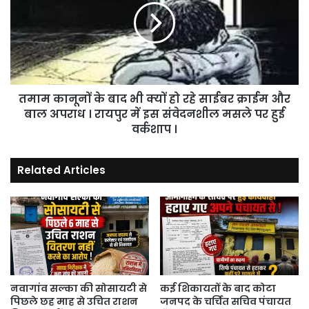
अर्पित
बाद
ने
भी
अर्जित
क्यों
की
हो
ऐसी
रहे
उपलब्धि
साईबर
की
तमाम कानूनों के बाद भी क्यों हो रहे साईबर क्राईम और
क्राईम
राज्यपाल
और
बाल अपराध । रायपुर में इस संवेदनशील मसले पर हुई
के
बाल
वर्कशाप ।
हाथों
अपराध
हुए
।
गौरान्वित
Related Articles
रायपुर
।
में
इस
संवेदनशील
मसले
पर
हुई
वर्कशाप
।
नवागांव सल्का की सोसायटी से
कई शिकायतों के बाद कोटा
पिछले छह माह से उचित राशन
जनपद के चर्चित सचिव पंचायत