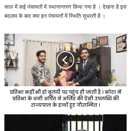
साल में कई पंचायतों में स्थानान्तरण किया गया है । देखना है इस
बदलाव के बाद क्या इन पंचायतों में स्थिति सुधरती है ।
प्रतिभा
कहीं
भी
हो
बुलंदी
पर
पहुंच
ही
जाती
प्रतिभा कहीं भी हो बुलंदी पर पहुंच ही जाती है । कोटा में
है
।
प्रतिभा के धनी अर्पित ने अर्जित की ऐसी उपलब्धि की
कोटा
राज्यपाल के हाथों हुए गौरान्वित ।
में
प्रतिभा
तमाम
के
कानूनों
धनी
के