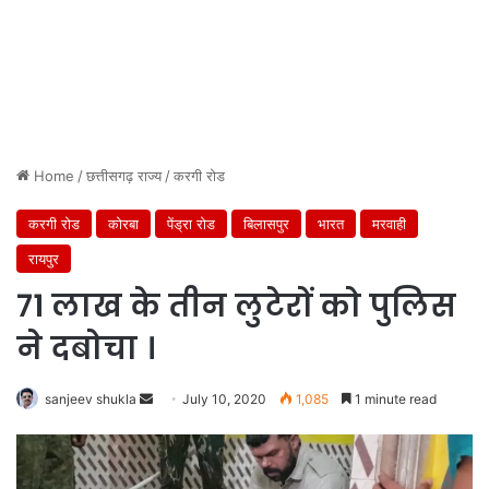
Home
/
छत्तीसगढ़ राज्य
/
करगी रोड
करगी रोड
कोरबा
पेंड्रा रोड
बिलासपुर
भारत
मरवाही
रायपुर
71 लाख के तीन लुटेरों को पुलिस
ने दबोचा ।
Send
sanjeev shukla
July 10, 2020
1,085
1 minute read
an
email