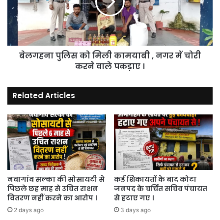
कामयाबी
,
नगर
में
चोरी
बेलगहना पुलिस को मिली कामयाबी , नगर में चोरी
करने
वाले
करने वाले पकड़ाए ।
पकड़ाए
।
Related Articles
नवागांव सल्का की सोसायटी से
कई शिकायतों के बाद कोटा
पिछले छह माह से उचित राशन
जनपद के चर्चित सचिव पंचायत
वितरण नहीं करने का आरोप ।
से हटाए गए ।
2 days ago
3 days ago