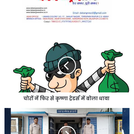
चोरों
नें
फिर
से
कृष्णा
ट्रेडर्स
में
बोला
धावा
चोरों नें फिर से कृष्णा ट्रेडर्स में बोला धावा
बेलगहना
पुलिस
को
मिली