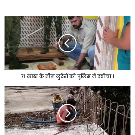
71
लाख
के
तीन
लुटेरों
को
पुलिस
ने
दबोचा
71 लाख के तीन लुटेरों को पुलिस ने दबोचा ।
।
कलेक्टर
की
पहल
पर
चांपा
रेलवे
ओवरब्रिज
का