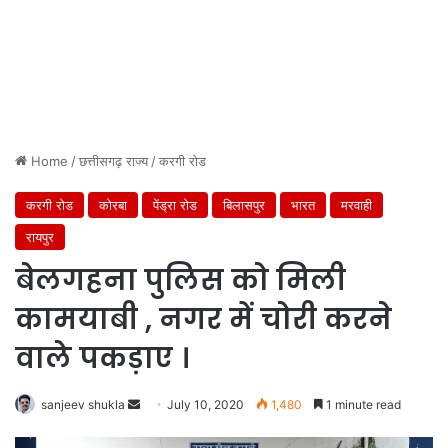
Home
/
छत्तीसगढ़ राज्य
/
करगी रोड
करगी रोड
कोरबा
पेंड्रा रोड
बिलासपुर
भारत
मरवाही
रायपुर
बेलगहना पुलिस को मिली
कामयाबी , नगर में चोरी करने
वाले पकड़ाए ।
Send
sanjeev shukla
July 10, 2020
1,480
1 minute read
an