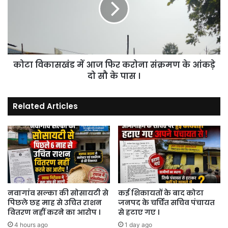
फिर
करोना
संक्रमण
के
आंकड़े
कोटा विकासखंड में आज फिर करोना संक्रमण के आंकड़े
दो
सौ
दो सौ के पास ।
के
पास
Related Articles
।
नवागांव सल्का की सोसायटी से
कई शिकायतों के बाद कोटा
पिछले छह माह से उचित राशन
जनपद के चर्चित सचिव पंचायत
वितरण नहीं करने का आरोप ।
से हटाए गए ।
4 hours ago
1 day ago