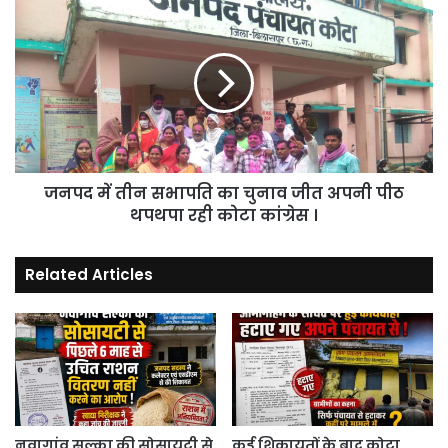
जनपद
उखाड़
में
ले
तीन
गए
सभापति
।
का
चुनाव
जीत
अपनी
पीठ
जनपद में तीन सभापति का चुनाव जीत अपनी पीठ
थपथपा
रही
थपथपा रही कोटा कांग्रेस ।
कोटा
कांग्रेस
Related Articles
।
नवागांव सल्का की सोसायटी से
कई शिकायतों के बाद कोटा