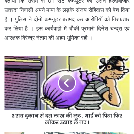
बताया कि उसमें से 01 सेट कम्प्यूटर को उसनें हरदीबाजार
उतरदा निवासी अपने मामा के लड़के संजय रोहिदास को बेच दिया
है । पुलिस ने दोनो कम्प्यूटर बरामद कर आरोपियों को गिरफतार
कर लिया है । इस कार्यवाही में चोैकी प्रभारी दिनेश चन्द्रा एवं
आरक्षक विरेन्द्र नेताम की अहम भूमिका रही ।
शराब
दुकान
से
दस
लाख
की
लूट
,
गार्ड
शराब दुकान से दस लाख की लूट , गार्ड को पिटा फिर
को
पिटा
लाॅकर उखाड़ ले गए ।
फिर
लाॅकर