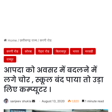
Home
/
छत्तीसगढ़ राज्य
/
करगी रोड
करगी रोड
कोरबा
पेंड्रा रोड
बिलासपुर
भारत
मरवाही
रायपुर
आपदा को अवसर में बदलने में
लगे चोर , स्कूल बंद पाया तो उड़ा
लिए कम्प्यूटर ।
Send
sanjeev shukla
August 13, 2020
1,620
1 minute read
an