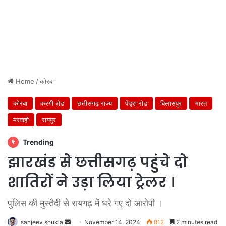
Home
/
कोरबा
कोरबा
करगी रोड
छत्तीसगढ़ राज्य
पेंड्रा रोड
बिलासपुर
भारत
मरवाही
रायपुर
Trending
झारखंड से छत्तीसगढ़ पहुंचे दो
शातिरों ने उड़ा लिया ट्रेलर ।
पुलिस की मुस्तैदी से रायगढ़ में धरे गए दो आरोपी ।
Send
sanjeev shukla
November 14, 2024
812
2 minutes read