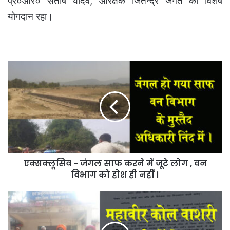
प्र०आर० संतोष यादव, आरक्षक जितेन्द्र जगत का विशेष
योगदान रहा।
एक्सक्लूसिव
-
जंगल
साफ
करने
में
जूटे
लोग
,
एक्सक्लूसिव - जंगल साफ करने में जूटे लोग , वन
वन
विभाग
विभाग को होश ही नहीं ।
को
होश
महावीर
ही
कोल
नहीं
वाशरी
।
पर