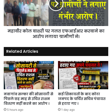
गलत
एफआईआर
करवाने
का
आरोप
महावीर कोल वाशरी पर गलत एफआईआर करवाने का
लगाया
ग्रामीणों
आरोप लगाया ग्रामीणों ने।
ने।
Related Articles
नवागांव सल्का की सोसायटी से
कई शिकायतों के बाद कोटा
पिछले छह माह से उचित राशन
जनपद के चर्चित सचिव पंचायत
वितरण नहीं करने का आरोप ।
से हटाए गए ।
5 hours ago
1 day ago