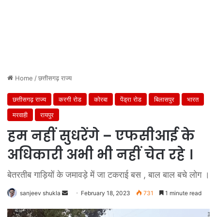
Home
/
छत्तीसगढ़ राज्य
छत्तीसगढ़ राज्य
करगी रोड
कोरबा
पेंड्रा रोड
बिलासपुर
भारत
मरवाही
रायपुर
हम नहीं सुधरेंगे – एफसीआई के
अधिकारी अभी भी नहीं चेत रहे ।
बेतरतीब गाड़ियों के जमावड़े में जा टकराई बस , बाल बाल बचे लोग ।
Send
sanjeev shukla
February 18, 2023
731
1 minute read
an
email