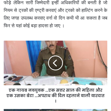
फोड़े लेकिन सारी जिम्मेदारी इन्हीं अधिकारियों की बनती है जो
नियम से ट्रकों की एण्ट्री करवाएं और ट्रको को हाल्टिंग करने के
लिए जगह उपलब्ध करवाए वर्ना वो दिन कभी भी आ सकता है जब
फिर से यहां कोई बड़ा हादसा हो जाए ।
एक
गायब
नवयुवक
...एक
सत्तर
साल
की
महिला
और
एक गायब नवयुवक ...एक सत्तर साल की महिला और
एक
उसका
एक उसका बेटा ...अपराध की दिल दहलाने वाली वारदात
बेटा
।
...अपराध
की