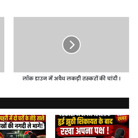
लॉक
डाउन
में
अवैध
लकड़ी
तस्करों
की
चांदी
।
लॉक डाउन में अवैध लकड़ी तस्करों की चांदी ।