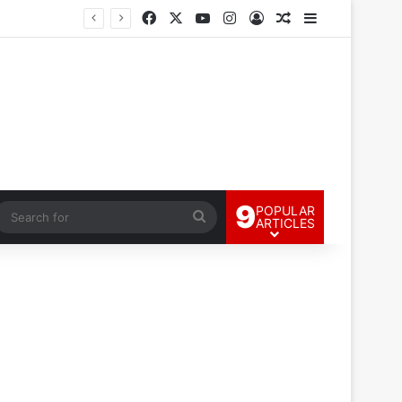
Facebook
X
YouTube
Instagram
Log In
Random Article
Sidebar
9
POPULAR
andom Article
Search
ARTICLES
for