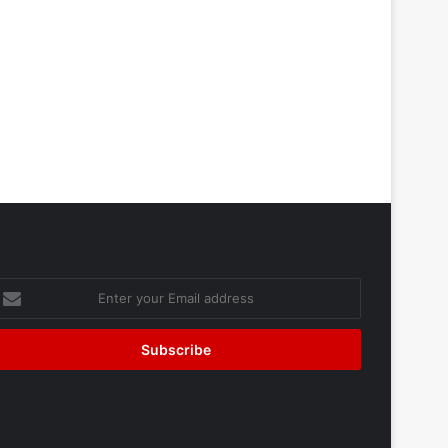
nter
our
mail
ddress