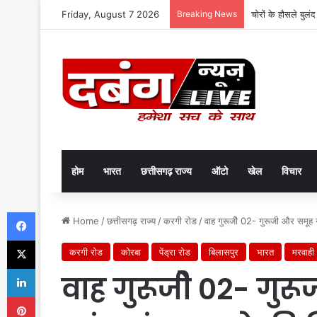
Friday, August 7 2026
Breaking News
चोरों के हौसले बुलं
होम
भारत
छत्तीसगढ़ राज्य
ऑटो
खेल
विचार
Facebook
Home
/
छत्तीसगढ़ राज्य
/
करगी रोड
/
वाह गुरूजीे 02- गुरूजी और समूह 
X
करगी रोड
कोरबा
पेंड्रा रोड
बिलासपुर
भारत
मरवाही
LinkedIn
वाह गुरूजीे 02- गुर
Pinterest