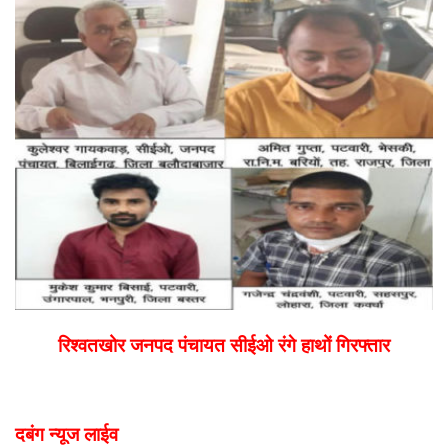
email
रिश्वतखोर जनपद पंचायत सीईओ रंगे हाथों गिरफ्तार
दबंग न्यूज लाईव