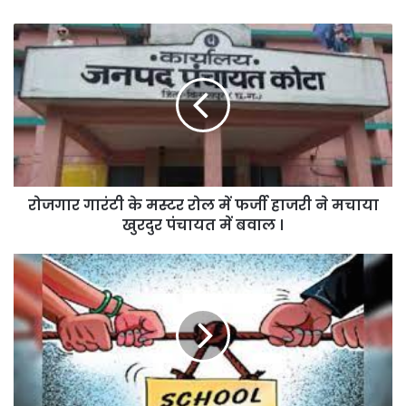
रोजगार
गारंटी
के
मस्टर
रोल
में
फर्जी
हाजरी
ने
रोजगार गारंटी के मस्टर रोल में फर्जी हाजरी ने मचाया
मचाया
खुरदुर
खुरदुर पंचायत में बवाल ।
पंचायत
में
निजी
बवाल
स्कूलों
।
की
फीस
पर
विवाद..
कमेटी
की