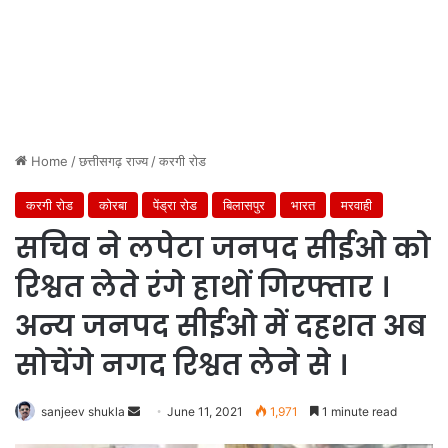
Home
/
छत्तीसगढ़ राज्य
/
करगी रोड
करगी रोड
कोरबा
पेंड्रा रोड
बिलासपुर
भारत
मरवाही
सचिव ने लपेटा जनपद सीईओ को
रिश्वत लेते रंगे हाथों गिरफ्तार ।
अन्य जनपद सीईओ में दहशत अब
सोचेंगे नगद रिश्वत लेने से ।
Send
sanjeev shukla
June 11, 2021
1,971
1 minute read
an