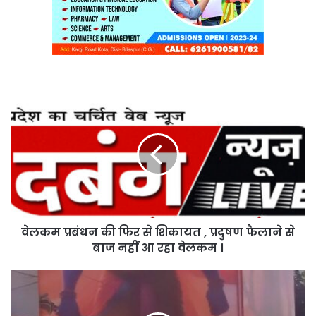
वेलकम
प्रबंधन
की
फिर
से
शिकायत
,
प्रदुषण
फैलाने
वेलकम प्रबंधन की फिर से शिकायत , प्रदुषण फैलाने से
से
बाज
बाज नहीं आ रहा वेलकम ।
नहीं
आ
राम
रहा
के
वेलकम
रंग