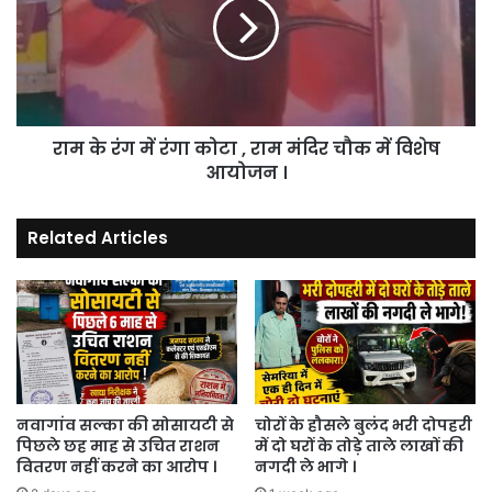
।
में
रंगा
कोटा
,
राम
मंदिर
राम के रंग में रंगा कोटा , राम मंदिर चौक में विशेष
चौक
में
आयोजन ।
विशेष
आयोजन
Related Articles
।
नवागांव सल्का की सोसायटी से
चोरों के हौसले बुलंद भरी दोपहरी
पिछले छह माह से उचित राशन
में दो घरों के तोड़े ताले लाखों की
वितरण नहीं करने का आरोप ।
नगदी ले भागे ।