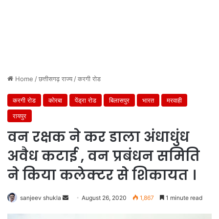
Home
/
छत्तीसगढ़ राज्य
/
करगी रोड
करगी रोड
कोरबा
पेंड्रा रोड
बिलासपुर
भारत
मरवाही
रायपुर
वन रक्षक ने कर डाला अंधाधुंध
अवैध कटाई , वन प्रबंधन समिति
ने किया कलेक्टर से शिकायत ।
Send
sanjeev shukla
August 26, 2020
1,867
1 minute read
an