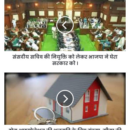
संसदीय
सचिव
की
नियुक्ति
को
लेकर
भाजपा
ने
घेरा
संसदीय सचिव की नियुक्ति को लेकर भाजपा ने घेरा
सरकार
को
सरकार को ।
।
होम
आइसोलेशन
की
अनुमति
के
लिए
संख्या-
सीमा
की
बंदिश